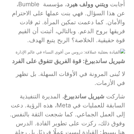
أجابت
ويتني وولف هيرد
، مؤسسة Bumble،
عن هذا السؤال. فهي بنت عملها على الاحترام
والأمان. كما دعمت تمكين المرأة. ثم قادت
فريقها بروح الدعم. وبالتالي، أثبتت أن القيم
قوة حقيقية. الخلاصة؟ الربح يتبع الهدف.
شيريل ساندبيرغ: قوة الفريق تتفوق على الفرد
لا تُبنى المرونة في الأوقات السهلة. بل تظهر
في الأزمات.
شاركت
شيريل ساندبيرغ
، المديرة التنفيذية
السابقة للعمليات في Meta، هذه الرؤية. دعت
إلى العمل الجماعي. كما شجعت الثقة بالنفس.
وفوق ذلك، ركزت على تطوير القادة. الدرس
هنا بسيط: القيادة ليست عملًا فرديًا. بل رحلة