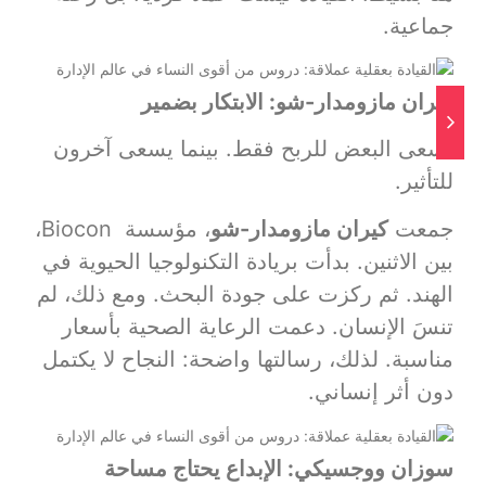
جماعية.
كيران مازومدار-شو: الابتكار بضمير
يسعى البعض للربح فقط. بينما يسعى آخرون
للتأثير.
جمعت
كيران مازومدار-شو
، مؤسسة Biocon،
بين الاثنين. بدأت بريادة التكنولوجيا الحيوية في
الهند. ثم ركزت على جودة البحث. ومع ذلك، لم
تنسَ الإنسان. دعمت الرعاية الصحية بأسعار
مناسبة. لذلك، رسالتها واضحة: النجاح لا يكتمل
دون أثر إنساني.
سوزان ووجسيكي: الإبداع يحتاج مساحة